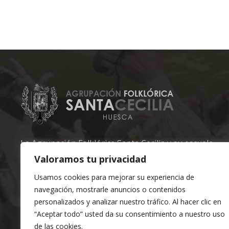
La Agrupación Folklórica Santa Cecilia y su escuela
son unas de las más veteranas del Altoaragón.
Valoramos tu privacidad
Usamos cookies para mejorar su experiencia de
Ayúdanos a mantener lo nuestro.
navegación, mostrarle anuncios o contenidos
personalizados y analizar nuestro tráfico. Al hacer clic en
Santa Cecilia, mucho más que una escuela.
“Aceptar todo” usted da su consentimiento a nuestro uso
de las cookies.