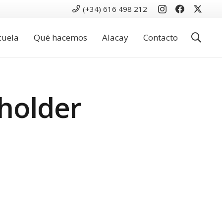
(+34) 616 498 212
cuela
Qué hacemos
Alacay
Contacto
holder