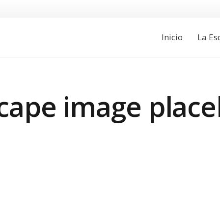
Inicio
La Es
cape image place