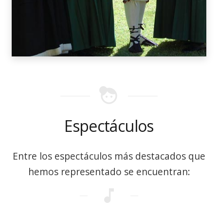
face_4
Espectáculos
Entre los espectáculos más destacados que
hemos representado se encuentran:
music_note