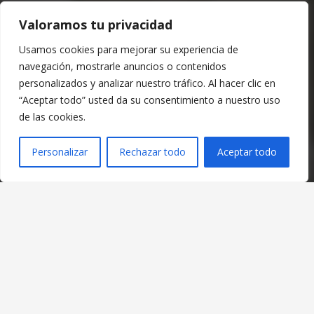
Santa Cecilia, mucho más que una escuela.
Valoramos tu privacidad
Usamos cookies para mejorar su experiencia de
navegación, mostrarle anuncios o contenidos
personalizados y analizar nuestro tráfico. Al hacer clic en
“Aceptar todo” usted da su consentimiento a nuestro uso
Contacto
de las cookies.
info@afsantacecilia.com
Personalizar
Rechazar todo
Aceptar todo
(+34) 616 498 212
C/ Lanuza 35 – 22001 Huesca – España