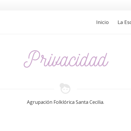
Inicio
La Es
Privacidad
face_4
Agrupación Folklórica Santa Cecilia.