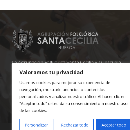
La Agrupación Folklórica Santa Cecilia y su escuela
son unas de las más veteranas del Altoaragón.
Valoramos tu privacidad
Usamos cookies para mejorar su experiencia de
Ayúdanos a mantener lo nuestro.
navegación, mostrarle anuncios o contenidos
personalizados y analizar nuestro tráfico. Al hacer clic en
Santa Cecilia, mucho más que una escuela.
“Aceptar todo” usted da su consentimiento a nuestro uso
de las cookies.
Personalizar
Rechazar todo
Aceptar todo