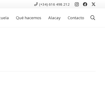
(+34) 616 498 212
cuela
Qué hacemos
Alacay
Contacto