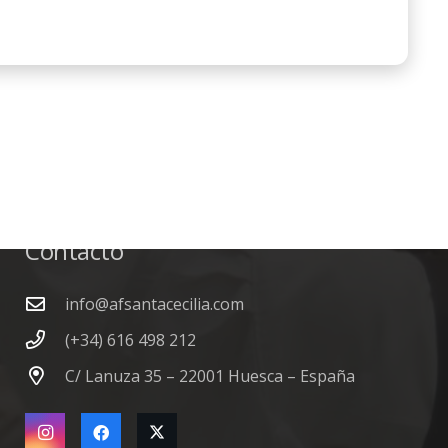
Contacto
info@afsantacecilia.com
(+34) 616 498 212
C/ Lanuza 35 – 22001 Huesca – España