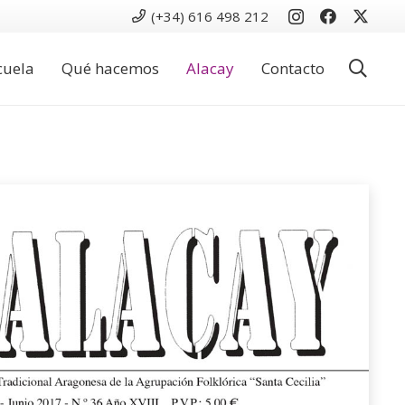
(+34) 616 498 212
cuela
Qué hacemos
Alacay
Contacto