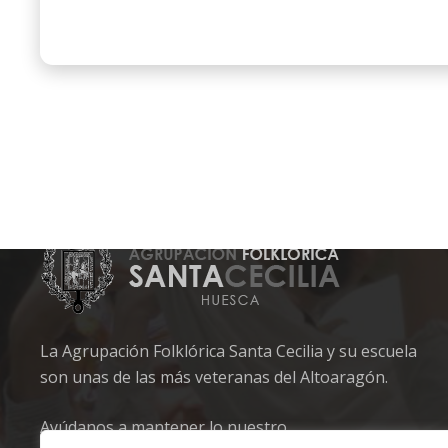
La Agrupación Folklórica Santa Cecilia y su escuela
son unas de las más veteranas del Altoaragón.
Ayúdanos a mantener lo nuestro.